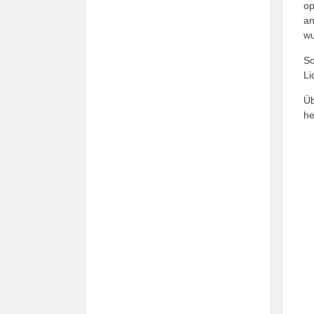
op
an
wu
So
Li
Üb
he