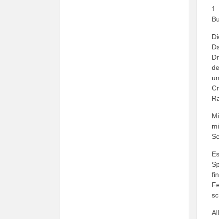
1.
Bu
Di
Da
Dr
de
un
Cr
Ra
Mi
mi
Sc
Es
Sp
fi
Fe
sc
Al