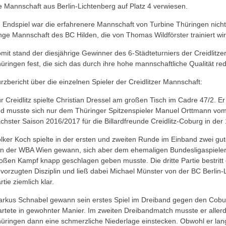
e Mannschaft aus Berlin-Lichtenberg auf Platz 4 verwiesen.
 Endspiel war die erfahrenere Mannschaft von Turbine Thüringen nicht
nge Mannschaft des BC Hilden, die von Thomas Wildförster trainiert wird
mit stand der diesjährige Gewinner des 6-Städteturniers der Creidlitze
üringen fest, die sich das durch ihre hohe mannschaftliche Qualität re
rzbericht über die einzelnen Spieler der Creidlitzer Mannschaft:
r Creidlitz spielte Christian Dressel am großen Tisch im Cadre 47/2. E
d musste sich nur dem Thüringer Spitzenspieler Manuel Orttmann vom
chster Saison 2016/2017 für die Billardfreunde Creidlitz-Coburg in der 
lker Koch spielte in der ersten und zweiten Runde im Einband zwei gut
n der WBA Wien gewann, sich aber dem ehemaligen Bundesligaspieler
oßen Kampf knapp geschlagen geben musste. Die dritte Partie bestritt 
vorzugten Disziplin und ließ dabei Michael Münster von der BC Berli
rtie ziemlich klar.
rkus Schnabel gewann sein erstes Spiel im Dreiband gegen den Cobu
artete in gewohnter Manier. Im zweiten Dreibandmatch musste er all
üringen dann eine schmerzliche Niederlage einstecken. Obwohl er lan