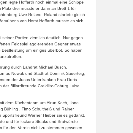
gen legte Hoffarth noch einmal eine Schippe
 Platz drei musste er dann an Brett 1 für
ichtenberg Uwe Roland. Roland startete gleich
m Bemühens von Horst Hoffarth musste es sich
i seiner Partien ziemlich deutlich. Nur gegen
ffenen Feldspiel aggierenden Gegner etwas
e Bestleistung um einiges überbot. So haben
anzutreffen.
hrung durch Landrat Michael Busch,
homas Nowak und Stadtrat Dominik Sauerteig,
zenden der Jusos Unterfranken Frau Doris
der Billardfreunde Creidlitz-Coburg Luisa
ten mit dem Küchenteam um Alrun Koch, Ilona
ng Bühling , Timo Schultheiß und Rainer
m Sportsfreund Werner Hieber sei es gedankt,
te und für leckere Steaks und Bratwürste
 für den Verein nicht zu stemmen gewesen.