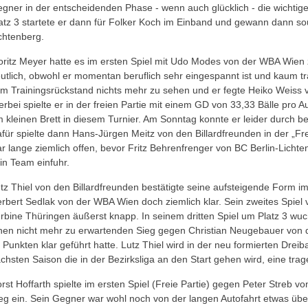
gner in der entscheidenden Phase - wenn auch glücklich - die wichtige
atz 3 startete er dann für Folker Koch im Einband und gewann dann so
chtenberg.
ritz Meyer hatte es im ersten Spiel mit Udo Modes von der WBA Wien z
utlich, obwohl er momentan beruflich sehr eingespannt ist und kaum 
m Trainingsrückstand nichts mehr zu sehen und er fegte Heiko Weiss 
erbei spielte er in der freien Partie mit einem GD von 33,33 Bälle pro A
 kleinen Brett in diesem Turnier. Am Sonntag konnte er leider durch ber
für spielte dann Hans-Jürgen Meitz von den Billardfreunden in der „Frei
r lange ziemlich offen, bevor Fritz Behrenfrenger von BC Berlin-Lich
in Team einfuhr.
tz Thiel von den Billardfreunden bestätigte seine aufsteigende Form i
rbert Sedlak von der WBA Wien doch ziemlich klar. Sein zweites Spiel
rbine Thüringen äußerst knapp. In seinem dritten Spiel um Platz 3 wuc
nen nicht mehr zu erwartenden Sieg gegen Christian Neugebauer von de
 Punkten klar geführt hatte. Lutz Thiel wird in der neu formierten Drei
chsten Saison die in der Bezirksliga an den Start gehen wird, eine tra
rst Hoffarth spielte im ersten Spiel (Freie Partie) gegen Peter Streb 
eg ein. Sein Gegner war wohl noch von der langen Autofahrt etwas üb