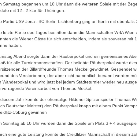
 Samstag begannen um 10 Uhr dann die weiteren Spiele mit der Beg
dete mit 12 : 2 klar für Thüringen.
e Partie USV Jena : BC Berlin-Lichtenberg ging an Berlin mit ebenfalls 
e letzte Partie des Tages bestritten dann die Mannschaften WBA Wien 
nnten die Wiener Gäste für sich entscheiden, indem sie souverän mit
inne hatten.
mstag Abend sorgte dann der Räuberpokal und ein gemeinsames Aben
aß für alle Turniermannschaften. Der beliebte Räuberpokal wurde die
rsitzenden der Billardfreunde Thomas Meckel gewidmet. Gespendet 
eund des Verstorbenen, der aber nicht namentlich benannt werden mö
n Wanderpokal und wird jetzt bei jedem Städteturnier wieder neu ausg
rvorragende Vereinsarbeit von Thomas Meckel.
 diesem Jahr konnte der ehemalige Hildener Spitzenspieler Thomas Wil
ch Deutscher Meister) den Räuberpokal knapp mit einem Punkt Vorspru
eidlitz-Coburg gewinnen
 Sonntag ab 10 Uhr wurden dann die Spiele um Platz 3 + 4 ausgespiel
rch eine gute Leistung konnte die Creidlitzer Mannschaft in diesem Ja