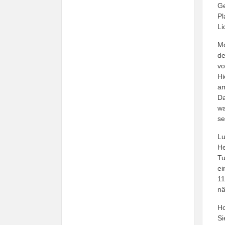
Ge
Pl
Li
Mo
de
vo
Hi
am
Da
wa
se
Lu
He
Tu
ei
11
nä
Ho
Si