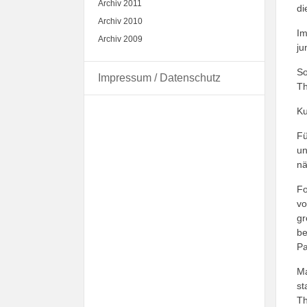
Archiv 2011
di
Archiv 2010
Im
Archiv 2009
ju
So
Impressum / Datenschutz
Th
Ku
Fü
un
nä
Fo
vo
gr
be
Pa
Ma
st
Th