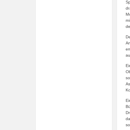
Sp
dr
Mo
mi
de
De
An
en
au
Ei
Ob
so
As
Ko
Ei
Bü
Dr
da
so