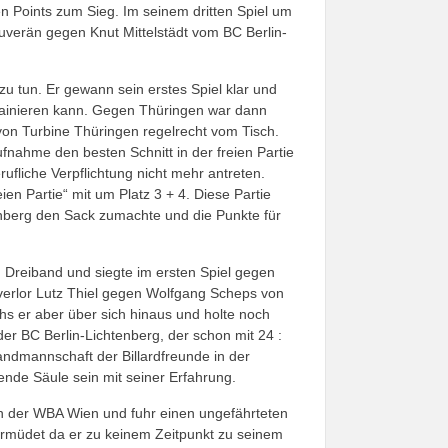
n Points zum Sieg. Im seinem dritten Spiel um
uverän gegen Knut Mittelstädt vom BC Berlin-
u tun. Er gewann sein erstes Spiel klar und
trainieren kann. Gegen Thüringen war dann
von Turbine Thüringen regelrecht vom Tisch.
ufnahme den besten Schnitt in der freien Partie
ufliche Verpflichtung nicht mehr antreten.
en Partie“ mit um Platz 3 + 4. Diese Partie
tenberg den Sack zumachte und die Punkte für
m Dreiband und siegte im ersten Spiel gegen
 verlor Lutz Thiel gegen Wolfgang Scheps von
hs er aber über sich hinaus und holte noch
r BC Berlin-Lichtenberg, der schon mit 24 :
bandmannschaft der Billardfreunde in der
gende Säule sein mit seiner Erfahrung.
von der WBA Wien und fuhr einen ungefährteten
ermüdet da er zu keinem Zeitpunkt zu seinem