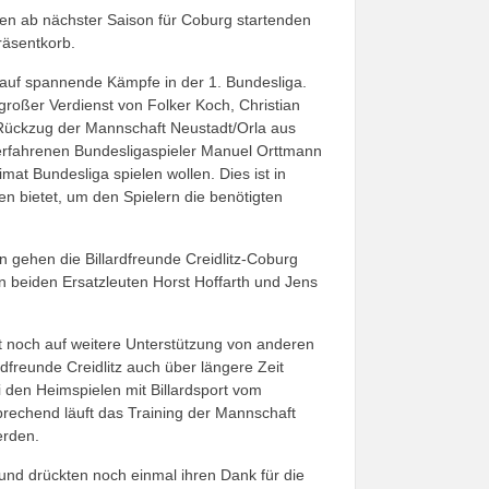
den ab nächster Saison für Coburg startenden
räsentkorb.
r auf spannende Kämpfe in der 1. Bundesliga.
 großer Verdienst von Folker Koch, Christian
n Rückzug der Mannschaft Neustadt/Orla aus
erfahrenen Bundesligaspieler Manuel Orttmann
mat Bundesliga spielen wollen. Dies ist in
en bietet, um den Spielern die benötigten
 gehen die Billardfreunde Creidlitz-Coburg
n beiden Ersatzleuten Horst Hoffarth und Jens
 noch auf weitere Unterstützung von anderen
dfreunde Creidlitz auch über längere Zeit
i den Heimspielen mit Billardsport vom
echend läuft das Training der Mannschaft
erden.
 und drückten noch einmal ihren Dank für die