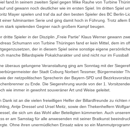
iel fand.In seinem zweiten Spiel gegen Mike Rauhe von Turbine Thürin
auf und gewann noch deutlicher wie im ersten Spiel. Im dritten Spiel um
ritz Mayer spielen und traf da auf den besten Spieler des BC Berlin-L
t einer fulminanten Serie und ging damit hoch in Führung. Trotz alle
m stark spielenden Gegner nach großem Kampf beugen.
r dritte Spieler in der Disziplin „Freie Partie“ Klaus Werner gewann zwe
dreas Schumann von Turbine Thüringen fand er kein Mittel, dem im o
tgegenzusetzen, der in diesem Spiel seine sonstige eigene persönlich
ch manche Billardspiele Pokalcharakter und sind nicht nur im Fussball 
ne überaus gelungene Veranstaltung ging am Sonntag mit der Siegere
erbürgermeister der Stadt Coburg Norbert Tessmer, Bürgermeister T
wie der netzpolitischen Sprecherin der Bayern-SPD und Bezirksvorsit
chenbrenner zu Ende. Die Siegerehrung wurde von der 1. Vorsitzenden 
ch wie immer in gewohnt souveräner Art und Weise geleitet.
n Dank ist an die vielen freiwilligen Helfer der Billardfreunde zu rich
hling, Antje Dressel und Ursel Meitz, sowie den Thekenhelfern Wolfga
essel, die sich um das Wohl aller Beteiligten kümmerten. Auch unsere
ss er am Samstag für alle anwesenden mit seiner Bratkunst beeindruck
rgte. Ohne ihren unermüdlichen Einsatz wäre so ein Mammutprogramm