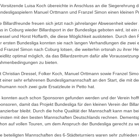
 Vorsitzende Luisa Koch übereichte in Anschluss an die Siegerehrung 
ndesligaspielern Manuel Orttmann und Franzel Simon einen kleinen P
e Billardfreunde freuen sich jetzt nach jahrelanger Abwesenheit wiede
s in Coburg wieder Billardsport in der Bundesliga geboten wird, ist ein
essel und Horst Hoffarth, die diese Möglichkeit ausloteten. Durch de
r ersten Bundesliga konnten sie nach langen Verhandlungen die zwei 
d Franzel Simon nach Coburg lotsen, die weiterhin ortsnah zu ihrer Hei
eidlitz optimal möglich, da das Billardzentrum dafür alle Voraussetzung
hmenbedingungen zu bieten.
t Christian Dressel, Folker Koch, Manuel Orttmann sowie Franzel Simon
t einer sehr erfahrenen Bundesligamannschaft an den Start, die mit de
humann noch zwei gute Ersatzleute in Petto hat.
 konnten auch schon Sponsoren gefunden werden und der Verein hofft
onsoren, damit das Projekt Bundesliga für den kleinen Verein der Billar
nanzierbar bleibt. Durch die hohe Qualität der Mannschaft kann man be
insten mit den besten Mannschaften Deutschlands rechnen. Dementspr
hon auf vollen Touren, um dem Anspruch der Bundesliga gerecht zu w
le beteiligten Mannschaften des 6-Städteturniers waren sehr zufrieden