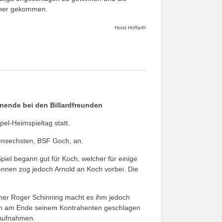
näher gekommen.
Horst Hoffarth
nende bei den Billardfreunden
pel-Heimspieltag statt.
lensechsten, BSF Goch, an.
el begann gut für Koch, welcher für einige
nnen zog jedoch Arnold an Koch vorbei. Die
gner Roger Schinning macht es ihm jedoch
doch am Ende seinem Kontrahenten geschlagen
5 Aufnahmen.