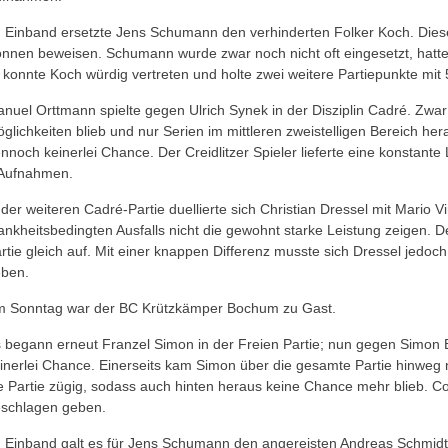
 Einband ersetzte Jens Schumann den verhinderten Folker Koch. Die
nnen beweisen. Schumann wurde zwar noch nicht oft eingesetzt, hatte 
 konnte Koch würdig vertreten und holte zwei weitere Partiepunkte mit
nuel Orttmann spielte gegen Ulrich Synek in der Disziplin Cadré. Zwa
glichkeiten blieb und nur Serien im mittleren zweistelligen Bereich hera
nnoch keinerlei Chance. Der Creidlitzer Spieler lieferte eine konstante
Aufnahmen.
 der weiteren Cadré-Partie duellierte sich Christian Dressel mit Mario 
ankheitsbedingten Ausfalls nicht die gewohnt starke Leistung zeigen. 
rtie gleich auf. Mit einer knappen Differenz musste sich Dressel jedoc
ben.
 Sonntag war der BC Krützkämper Bochum zu Gast.
 begann erneut Franzel Simon in der Freien Partie; nun gegen Simon 
inerlei Chance. Einerseits kam Simon über die gesamte Partie hinweg n
e Partie zügig, sodass auch hinten heraus keine Chance mehr blieb. Co
schlagen geben.
 Einband galt es für Jens Schumann den angereisten Andreas Schmidt