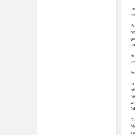
Im
st
Pa
ho
ge
sp
So
je
Am
In
ni
mu
wi
24
Di
Ma
zw