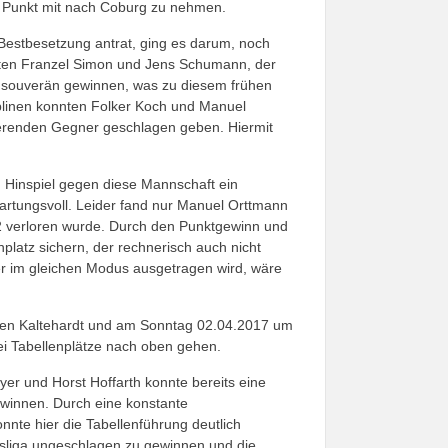
en Punkt mit nach Coburg zu nehmen.
estbesetzung antrat, ging es darum, noch
ritten Franzel Simon und Jens Schumann, der
le souverän gewinnen, was zu diesem frühen
iplinen konnten Folker Koch und Manuel
ierenden Gegner geschlagen geben. Hiermit
 Hinspiel gegen diese Mannschaft ein
rtungsvoll. Leider fand nur Manuel Orttmann
:2 verloren wurde. Durch den Punktgewinn und
nplatz sichern, der rechnerisch auch nicht
er im gleichen Modus ausgetragen wird, wäre
n Kaltehardt und am Sonntag 02.04.2017 um
i Tabellenplätze nach oben gehen.
er und Horst Hoffarth konnte bereits eine
ewinnen. Durch eine konstante
nte hier die Tabellenführung deutlich
rksliga ungeschlagen zu gewinnen und die