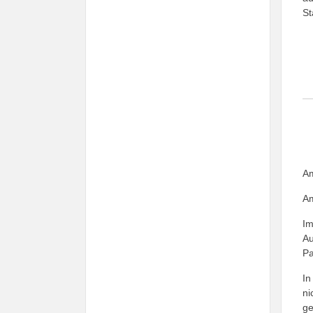
St
Am
Am
Im
Au
Pa
In
ni
ge