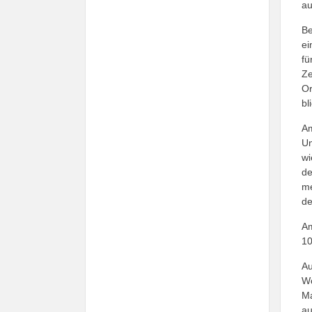
au
Be
ei
fü
Ze
Or
bl
Am
Un
wi
de
me
de
Am
10
Au
Wo
Ma
au