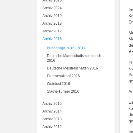
Archiv 2025
Archiv 2024
Im
Kö
Archiv 2019
Er
Archiv 2018
Archiv 2017
Ma
Mö
Archiv 2016
de
Bundesliga 2016 / 2017
9 
Deutsche Mannschaftsmeistersch.
2016
In
kr
Deutsche Meisterschaften 2016
Pa
Preisschafkopf 2016
ge
Weinfest 2016
Am
Städte-Turnier 2016
Es
Archiv 2015
ke
Archiv 2014
di
Archiv 2013
ge
Archiv 2012
Im