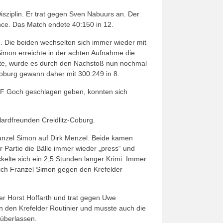
isziplin. Er trat gegen Sven Nabuurs an. Der
nce. Das Match endete 40:150 in 12.
e. Die beiden wechselten sich immer wieder mit
imon erreichte in der achten Aufnahme die
tte, wurde es durch den Nachstoß nun nochmal
burg gewann daher mit 300:249 in 8.
BSF Goch geschlagen geben, konnten sich
lardfreunden Creidlitz-Coburg.
Franzel Simon auf Dirk Menzel. Beide kamen
er Partie die Bälle immer wieder „press“ und
kelte sich ein 2,5 Stunden langer Krimi. Immer
sich Franzel Simon gegen den Krefelder
rger Horst Hoffarth und trat gegen Uwe
n den Krefelder Routinier und musste auch die
überlassen.