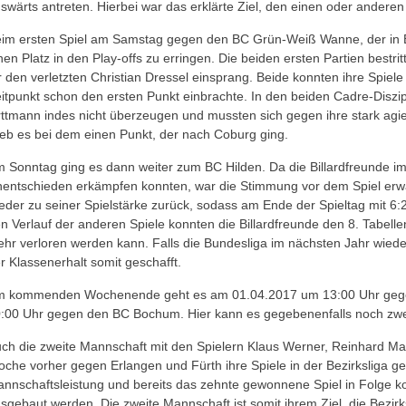
swärts antreten. Hierbei war das erklärte Ziel, den einen oder ander
im ersten Spiel am Samstag gegen den BC Grün-Weiß Wanne, der in B
nen Platz in den Play-offs zu erringen. Die beiden ersten Partien best
r den verletzten Christian Dressel einsprang. Beide konnten ihre Spie
itpunkt schon den ersten Punkt einbrachte. In den beiden Cadre-Disz
ttmann indes nicht überzeugen und mussten sich gegen ihre stark ag
ieb es bei dem einen Punkt, der nach Coburg ging.
 Sonntag ging es dann weiter zum BC Hilden. Da die Billardfreunde im
entschieden erkämpfen konnten, war die Stimmung vor dem Spiel erwa
eder zu seiner Spielstärke zurück, sodass am Ende der Spieltag mit 6
n Verlauf der anderen Spiele konnten die Billardfreunde den 8. Tabelle
hr verloren werden kann. Falls die Bundesliga im nächsten Jahr wied
r Klassenerhalt somit geschafft.
 kommenden Wochenende geht es am 01.04.2017 um 13:00 Uhr gege
:00 Uhr gegen den BC Bochum. Hier kann es gegebenenfalls noch zwe
ch die zweite Mannschaft mit den Spielern Klaus Werner, Reinhard May
che vorher gegen Erlangen und Fürth ihre Spiele in der Bezirksliga g
nnschaftsleistung und bereits das zehnte gewonnene Spiel in Folge kon
sgebaut werden. Die zweite Mannschaft ist somit ihrem Ziel, die Bezi