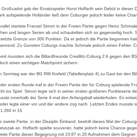
 Großcadré gab der Ersatzspieler Horst Hoffarth sein Debüt in dieser D
ark aufspielende Holländer ließ dem Coburger jedoch leider keine Cha
rallel startete Franzel Simon in der Freien Partie gegen Heinz Schmal
hen und langen Serien ab und schaukelten sich so gegenseitig hoch. S
setzte Grenze von 300 Punkten. Da er jedoch die Partie begonnen ha
annend. Zu Gunsten Coburgs machte Schmale jedoch einen Fehler. Co
mit mussten sich die Billardfreunde Creidlitz-Coburg 2:6 gegen den 
doch einen wichtigen Matchpoint sichern.
 Sonntag war der BG RW Krefeld (Tabellenplatz 4) zu Gast bei den Bil
 der ersten Runde traf in der Freien Partie der für Coburg spielende 
cht ins Spiel. Simon legte sich in seiner ersten größeren Punkteserie d
sste innerhalb der Serie 4-mal den Anfangsball wiederholen. Es entwic
eder legte einer vor und der andere zog nach. Letzten Endes musste 
1:260 in 15.
e zweite Partie, in der Disziplin Einband, bestritt dieses Mal der Cobu
tuszak an. Hoffarth spielte souverän, hatte jedoch keine Chance gege
eite Partie dieser Begegnung mit 23:87 in 20 Aufnahmen dem Gegner 