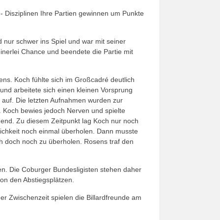
 Disziplinen Ihre Partien gewinnen um Punkte
nur schwer ins Spiel und war mit seiner
einerlei Chance und beendete die Partie mit
ens. Koch fühlte sich im Großcadré deutlich
r und arbeitete sich einen kleinen Vorsprung
e auf. Die letzten Aufnahmen wurden zur
ei. Koch bewies jedoch Nerven und spielte
nend. Zu diesem Zeitpunkt lag Koch nur noch
lichkeit noch einmal überholen. Dann musste
h doch noch zu überholen. Rosens traf den
den. Die Coburger Bundesligisten stehen daher
 von den Abstiegsplätzen.
er Zwischenzeit spielen die Billardfreunde am