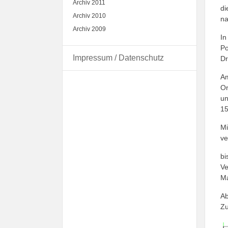
Archiv 2011
di
Archiv 2010
na
Archiv 2009
In
Po
Impressum / Datenschutz
Dr
Am
Or
un
15
Mi
ve
bi
Ve
Ma
Ab
Z