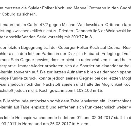
n mussten die Spieler Folker Koch und Manuel Orttmann in den Cadré-
r Coburg zu sichern.
ttmann trat im Cadre 47/2 gegen Michael Woidowski an. Orttmann fand 
istung zwischenzeitlich nicht zu Frieden. Dennoch ließ er Woidowski k
ner abschließenden Serie vorzeitig mit 200:77 in 8.
 der letzten Begegnung traf der Coburger Folker Koch auf Dietmar Ros
hler als in den letzten Partien in der Disziplin Einband. Er legte gut vo
raus. Sein Gegner bewies, dass er nicht zu unterschätzen ist und holt
tterpartie. Immer wieder arbeiteten sich die Sportler an einander vorb
iterhin souverän auf. Bis zur letzten Aufnahme blieb es dennoch span
nige Punkte zurück, konnte jedoch seinen Gegner bei der letzten Mög
sens jedoch noch den Nachstoß spielen und hatte die Möglichkeit Koc
chstoß jedoch nicht. Koch gewann somit 109:103 in 15.
e Billardfreunde entlockten somit dem Tabellenvierten ein Unentschie
iterhin auf Tabellenplatz 8 und entfernen sich Punktetechnisch weiter
s letzte Heimspielwochenende findet am 01. und 02.04.2017 statt. In d
.03.2017 in Herne und am 26.03.2017 in Hilden.