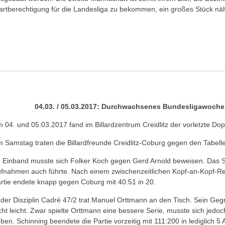
artberechtigung für die Landesliga zu bekommen, ein großes Stück 
04.03. / 05.03.2017: Durchwachsenes Bundesligawoche
 04. und 05.03.2017 fand im Billardzentrum Creidlitz der vorletzte Dop
 Samstag traten die Billardfreunde Creidlitz-Coburg gegen den Tabel
 Einband musste sich Folker Koch gegen Gerd Arnold beweisen. Das Spi
fnahmen auch führte. Nach einem zwischenzeitlichen Kopf-an-Kopf-Re
rtie endete knapp gegen Coburg mit 40:51 in 20.
 der Disziplin Cadré 47/2 trat Manuel Orttmann an den Tisch. Sein Ge
cht leicht. Zwar spielte Orttmann eine bessere Serie, musste sich je
ben. Schinning beendete die Partie vorzeitig mit 111:200 in lediglich 