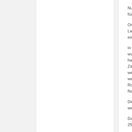
Nu
fü
Or
Le
ei
In
wo
he
Zi
we
we
Ro
Na
Di
we
Da
25